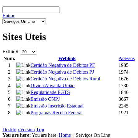
Entrar
Sites Uteis
Exibir #
Num.
Weblink
Acessos
1
Certidão Negativa de Débitos PF
1985
2
Certidão Negativa de Débitos PJ
1974
3
Certidão Negativa de Débitos Rural
1676
4
Divida Ativa da União
1730
5
Regularidade FGTS
1846
6
Emissão CNPJ
3667
7
Emissão Inscrição Estadual
2245
8
Programas Receita Federal
1921
Desktop Version
Top
You are here:
You are here:
Home
»
Serviços On Line